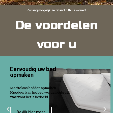
Zo lang mogelijk zelfstandig thuis wonen!
De voordelen
voor u
Eenvoudig uw bed
opmaken
Moeiteloos bedden opmaken.
Hierdoor kan het bed worden gebruikt
waarvoor het is bedoeld.
Bekijk hier meer