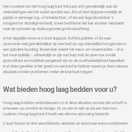
Het voordeel van het hoog laag bed: het past zich gemakkelijk aan de
veranderingen van het ouder worden aan. Als uit bed stappen moeilijk en
pijnlijk is vanwege rug- of knieklachten, of als een lage bloeddruk ‘s
morgens tot duizeligheid leidt, is een bedframe dat kan worden verplaatst
naar de optimale op stahoogte een grote opluchting.
In het dagelijks leven is in bed stappen, koffers pakken of de was
opvouwen veel gemakkelijker op een bed op rug vriendelijke hoogte dan in
een gebukte houding. Bovendien neemt het risico om onverwachts – al is
het maar tijdelijk – afhankelijk te zijn van hulp met de jaren toe omdat
gezondheid en mobiliteit aangetast zijn en de onafhankelijkheid beperken.
In al deze gevallen is het goed om een bed te hebben waarin je deze nieuwe
situaties zonder problemen onder de knie kunt krijgen!
Wat bieden hoog laag bedden voor u?
Hoog laag bedden ondersteunen u in al deze situaties zonder dat u hoeft in
te leveren op comfort en design. En ze zien er niet uit als een bed voor
ouderen. Hoog-laag-bed.nl heeft een slimme oplossing bedacht.
U kunt kiezen uit drie verschillende varianten en deze naar wens combineren: