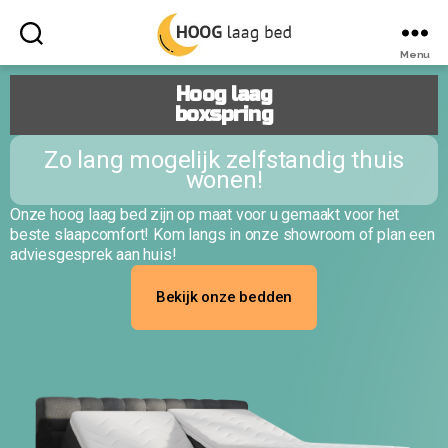
Menu
Hoog laag
boxspring
Zo lang mogelijk zelfstandig thuis
wonen!
Onze hoog laag bed zijn op maat voor u gemaakt voor het
beste slaapcomfort! Kom langs in onze showroom of plan een
adviesgesprek aan huis!
Bekijk onze bedden