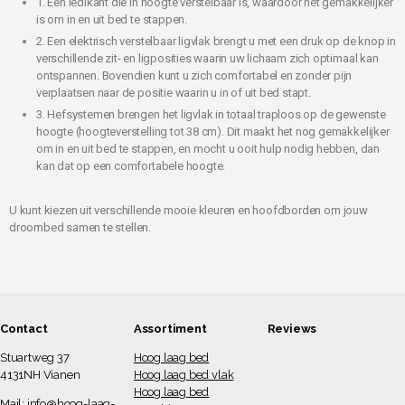
1. Een ledikant die in hoogte verstelbaar is, waardoor het gemakkelijker
is om in en uit bed te stappen.
2. Een elektrisch verstelbaar ligvlak brengt u met een druk op de knop in
verschillende zit- en ligposities waarin uw lichaam zich optimaal kan
ontspannen. Bovendien kunt u zich comfortabel en zonder pijn
verplaatsen naar de positie waarin u in of uit bed stapt.
3. Hefsystemen brengen het ligvlak in totaal traploos op de gewenste
hoogte (hoogteverstelling tot 38 cm). Dit maakt het nog gemakkelijker
om in en uit bed te stappen, en mocht u ooit hulp nodig hebben, dan
kan dat op een comfortabele hoogte.
U kunt kiezen uit verschillende mooie kleuren en hoofdborden om jouw
droombed samen te stellen.
Contact
Assortiment
Reviews
Stuartweg 37
Hoog laag bed
4131NH Vianen
Hoog laag bed vlak
Hoog laag bed
Mail:
info@hoog-laag-