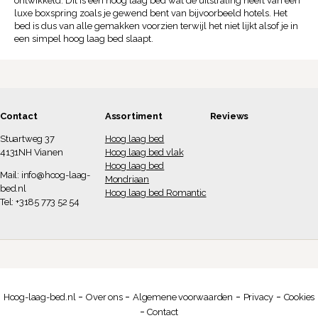
ontwikkeld. Dit is een hoog laag bed wat de uitstraling heeft van een
luxe boxspring zoals je gewend bent van bijvoorbeeld hotels. Het
bed is dus van alle gemakken voorzien terwijl het niet lijkt alsof je in
een simpel hoog laag bed slaapt.
Contact
Assortiment
Reviews
Stuartweg 37
Hoog laag bed
4131NH Vianen
Hoog laag bed vlak
Hoog laag bed
Mail:
info@hoog-laag-
Mondriaan
bed.nl
Hoog laag bed Romantic
Tel: +3185 773 52 54
-
-
-
-
Hoog-laag-bed.nl
Over ons
Algemene voorwaarden
Privacy
Cookies
-
Contact