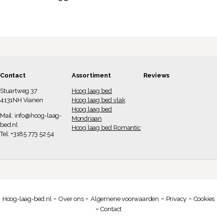
uit 5
Contact
Assortiment
Reviews
Stuartweg 37
Hoog laag bed
4131NH Vianen
Hoog laag bed vlak
Hoog laag bed
Mail:
info@hoog-laag-
Mondriaan
bed.nl
Hoog laag bed Romantic
Tel: +3185 773 52 54
-
-
-
-
Hoog-laag-bed.nl
Over ons
Algemene voorwaarden
Privacy
Cookies
-
Contact