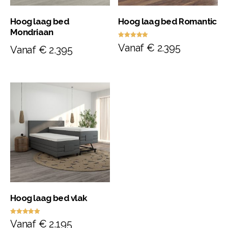
Hoog laag bed
Hoog laag bed Romantic
Mondriaan
Waardering
Vanaf
€
2.395
Vanaf
€
2.395
5.00
uit 5
Hoog laag bed vlak
Waardering
Vanaf
€
2.195
5.00