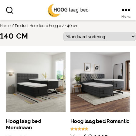
Menu
Hoog
Home
/ Product Hoofdbord hoogte / 140 cm
laag
bed
140 CM
Hoog laag bed
Hoog laag bed Romantic
Mondriaan
Waardering