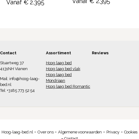
Vanaf
€
2.395
Vanaf
€
2.395
5.00
uit 5
Contact
Assortiment
Reviews
Stuartweg 37
Hoog laag bed
4131NH Vianen
Hoog laag bed vlak
Hoog laag bed
Mail:
info@hoog-laag-
Mondriaan
bed.nl
Hoog laag bed Romantic
Tel: +3185 773 52 54
-
-
-
-
Hoog-laag-bed.nl
Over ons
Algemene voorwaarden
Privacy
Cookies
-
Contact