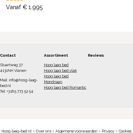
Waardering
Vanaf
€
1.995
5.00
uit 5
Contact
Assortiment
Reviews
Stuartweg 37
Hoog laag bed
4131NH Vianen
Hoog laag bed vlak
Hoog laag bed
Mail:
info@hoog-laag-
Mondriaan
bed.nl
Hoog laag bed Romantic
Tel: +3185 773 52 54
-
-
-
-
Hoog-laag-bed.nl
Over ons
Algemene voorwaarden
Privacy
Cookies