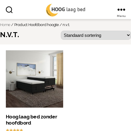
Menu
Hoog
Home
/ Product Hoofdbord hoogte / n.v.t.
laag
bed
N.V.T.
Hoog laag bed zonder
hoofdbord